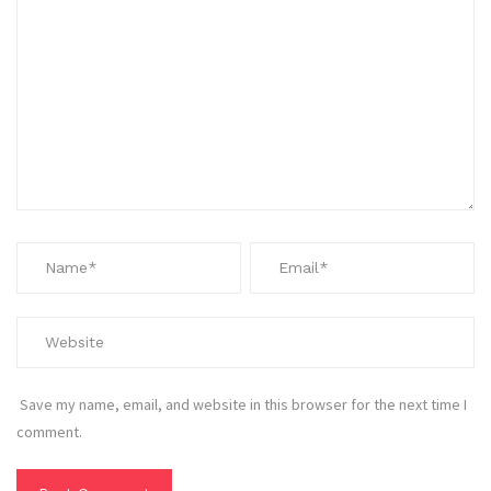
Save my name, email, and website in this browser for the next time I
comment.