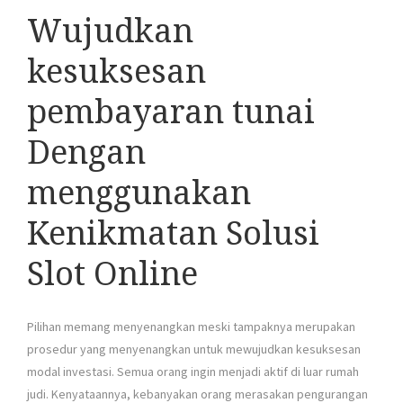
Wujudkan
kesuksesan
pembayaran tunai
Dengan
menggunakan
Kenikmatan Solusi
Slot Online
Pilihan memang menyenangkan meski tampaknya merupakan
prosedur yang menyenangkan untuk mewujudkan kesuksesan
modal investasi. Semua orang ingin menjadi aktif di luar rumah
judi. Kenyataannya, kebanyakan orang merasakan pengurangan