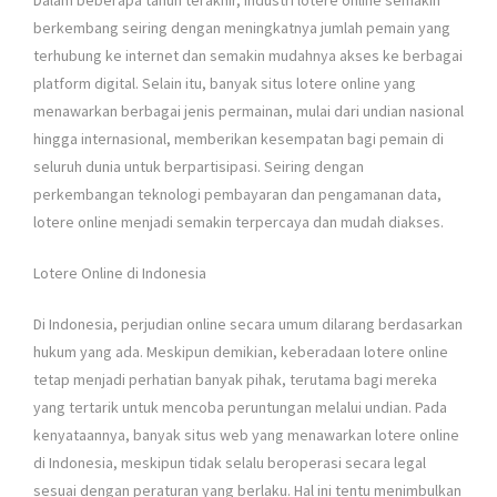
Dalam beberapa tahun terakhir, industri lotere online semakin
berkembang seiring dengan meningkatnya jumlah pemain yang
terhubung ke internet dan semakin mudahnya akses ke berbagai
platform digital. Selain itu, banyak situs lotere online yang
menawarkan berbagai jenis permainan, mulai dari undian nasional
hingga internasional, memberikan kesempatan bagi pemain di
seluruh dunia untuk berpartisipasi. Seiring dengan
perkembangan teknologi pembayaran dan pengamanan data,
lotere online menjadi semakin terpercaya dan mudah diakses.
Lotere Online di Indonesia
Di Indonesia, perjudian online secara umum dilarang berdasarkan
hukum yang ada. Meskipun demikian, keberadaan lotere online
tetap menjadi perhatian banyak pihak, terutama bagi mereka
yang tertarik untuk mencoba peruntungan melalui undian. Pada
kenyataannya, banyak situs web yang menawarkan lotere online
di Indonesia, meskipun tidak selalu beroperasi secara legal
sesuai dengan peraturan yang berlaku. Hal ini tentu menimbulkan