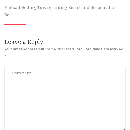
Football Betting Tips regarding Smart and Responsible
Bets
Leave a Reply
Your email address will not be published.
Required fields are marked
*