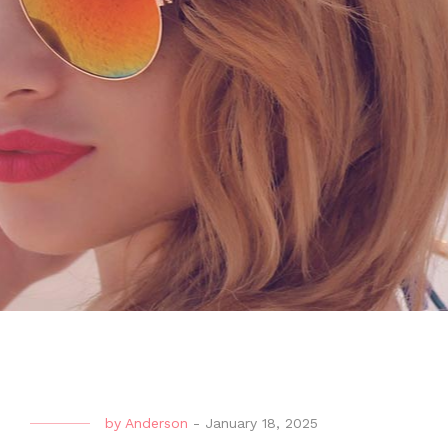
by
Anderson
-
January 18, 2025