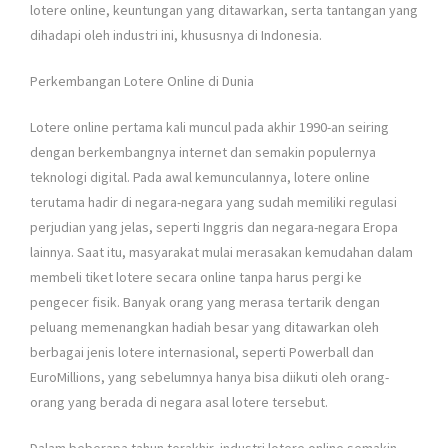
lotere online, keuntungan yang ditawarkan, serta tantangan yang
dihadapi oleh industri ini, khususnya di Indonesia.
Perkembangan Lotere Online di Dunia
Lotere online pertama kali muncul pada akhir 1990-an seiring
dengan berkembangnya internet dan semakin populernya
teknologi digital. Pada awal kemunculannya, lotere online
terutama hadir di negara-negara yang sudah memiliki regulasi
perjudian yang jelas, seperti Inggris dan negara-negara Eropa
lainnya. Saat itu, masyarakat mulai merasakan kemudahan dalam
membeli tiket lotere secara online tanpa harus pergi ke
pengecer fisik. Banyak orang yang merasa tertarik dengan
peluang memenangkan hadiah besar yang ditawarkan oleh
berbagai jenis lotere internasional, seperti Powerball dan
EuroMillions, yang sebelumnya hanya bisa diikuti oleh orang-
orang yang berada di negara asal lotere tersebut.