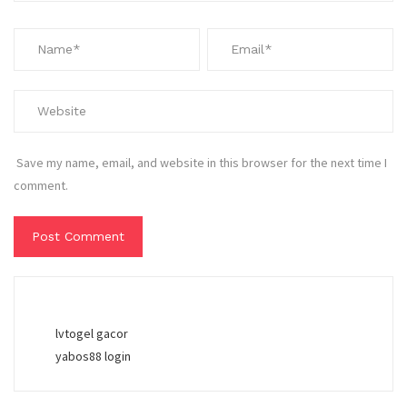
Save my name, email, and website in this browser for the next time I
comment.
lvtogel gacor
yabos88 login