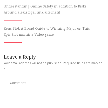
Understanding Online Safety in addition to Risks
Around alexistogel link alternatif
Zeus Slot: A Broad Guide to Winning Major on This
Epic Slot machine Video game
Leave a Reply
Your email address will not be published.
Required fields are marked
*