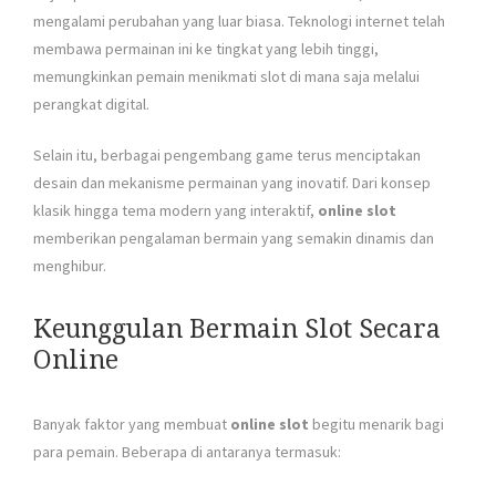
mengalami perubahan yang luar biasa. Teknologi internet telah
membawa permainan ini ke tingkat yang lebih tinggi,
memungkinkan pemain menikmati slot di mana saja melalui
perangkat digital.
Selain itu, berbagai pengembang game terus menciptakan
desain dan mekanisme permainan yang inovatif. Dari konsep
klasik hingga tema modern yang interaktif,
online slot
memberikan pengalaman bermain yang semakin dinamis dan
menghibur.
Keunggulan Bermain Slot Secara
Online
Banyak faktor yang membuat
online slot
begitu menarik bagi
para pemain. Beberapa di antaranya termasuk: