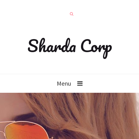
Sharda Corp
Menu