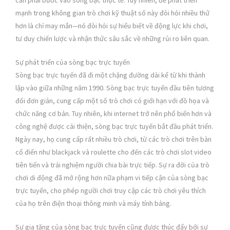
cần phải bước vào sòng bạc thực tế. Tuy nhiên, để phát triển
mạnh trong không gian trò chơi kỹ thuật số này đòi hỏi nhiều thứ
hơn là chỉ may mắn—nó đòi hỏi sự hiểu biết về động lực khi chơi,
tư duy chiến lược và nhận thức sâu sắc về những rủi ro liên quan.
Sự phát triển của sòng bạc trực tuyến
Sòng bạc trực tuyến đã đi một chặng đường dài kể từ khi thành
lập vào giữa những năm 1990. Sòng bạc trực tuyến đầu tiên tương
đối đơn giản, cung cấp một số trò chơi có giới hạn với đồ họa và
chức năng cơ bản. Tuy nhiên, khi internet trở nên phổ biến hơn và
công nghệ được cải thiện, sòng bạc trực tuyến bắt đầu phát triển.
Ngày nay, họ cung cấp rất nhiều trò chơi, từ các trò chơi trên bàn
cổ điển như blackjack và roulette cho đến các trò chơi slot video
tiên tiến và trải nghiệm người chia bài trực tiếp. Sự ra đời của trò
chơi di động đã mở rộng hơn nữa phạm vi tiếp cận của sòng bạc
trực tuyến, cho phép người chơi truy cập các trò chơi yêu thích
của họ trên điện thoại thông minh và máy tính bảng.
Sự gia tăng của sòng bạc trực tuyến cũng được thúc đẩy bởi sự