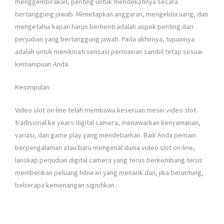
menggembirakan, penting untuk mendekatinya secara
bertanggung jawab. Menetapkan anggaran, mengelola uang, dan
mengetahui kapan harus berhenti adalah aspek penting dari
perjudian yang bertanggung jawab. Pada akhirnya, tujuannya
adalah untuk menikmati sensasi permainan sambil tetap sesuai
kemampuan Anda.
Kesimpulan
Video slot on-line telah membawa keseruan mesin video slot
tradisional ke years digital camera, menawarkan kenyamanan,
variasi, dan game play yang mendebarkan. Baik Anda pemain
berpengalaman atau baru mengenal dunia video slot on-line,
lanskap perjudian digital camera yang terus berkembang terus
memberikan peluang hiburan yang menarik dan, jika beruntung,
beberapa kemenangan signifikan.