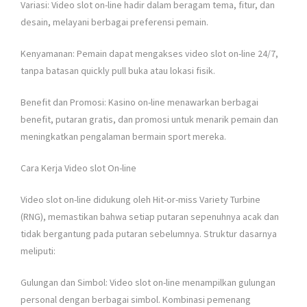
Variasi: Video slot on-line hadir dalam beragam tema, fitur, dan
desain, melayani berbagai preferensi pemain.
Kenyamanan: Pemain dapat mengakses video slot on-line 24/7,
tanpa batasan quickly pull buka atau lokasi fisik.
Benefit dan Promosi: Kasino on-line menawarkan berbagai
benefit, putaran gratis, dan promosi untuk menarik pemain dan
meningkatkan pengalaman bermain sport mereka.
Cara Kerja Video slot On-line
Video slot on-line didukung oleh Hit-or-miss Variety Turbine
(RNG), memastikan bahwa setiap putaran sepenuhnya acak dan
tidak bergantung pada putaran sebelumnya. Struktur dasarnya
meliputi:
Gulungan dan Simbol: Video slot on-line menampilkan gulungan
personal dengan berbagai simbol. Kombinasi pemenang