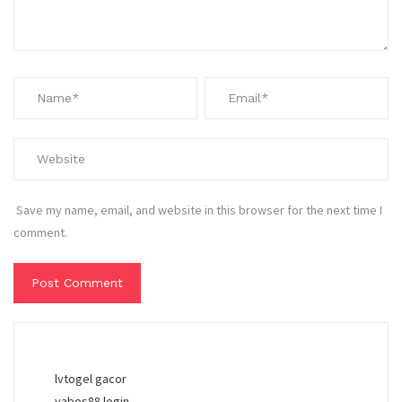
Save my name, email, and website in this browser for the next time I
comment.
lvtogel gacor
yabos88 login