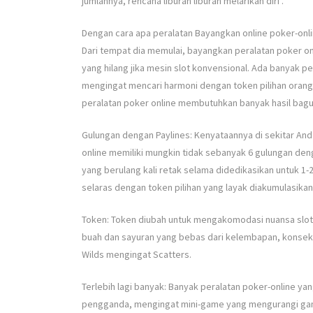
jumlahnya, rencana liburan liburan melarikan diri .
Dengan cara apa peralatan Bayangkan online poker-onl
Dari tempat dia memulai, bayangkan peralatan poker o
yang hilang jika mesin slot konvensional. Ada banyak 
mengingat mencari harmoni dengan token pilihan orang
peralatan poker online membutuhkan banyak hasil bagu
Gulungan dengan Paylines: Kenyataannya di sekitar 
online memiliki mungkin tidak sebanyak 6 gulungan de
yang berulang kali retak selama didedikasikan untuk 1
selaras dengan token pilihan yang layak diakumulasika
Token: Token diubah untuk mengakomodasi nuansa slot 
buah dan sayuran yang bebas dari kelembapan, konse
Wilds mengingat Scatters.
Terlebih lagi banyak: Banyak peralatan poker-online ya
pengganda, mengingat mini-game yang mengurangi gam