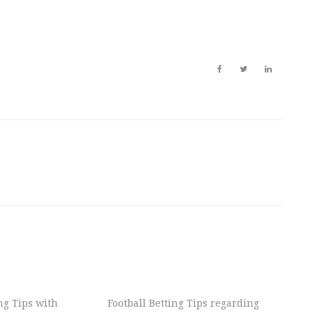
ing Tips with
Football Betting Tips regarding