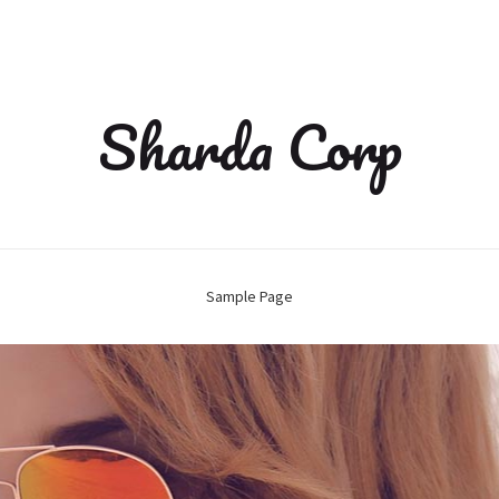
Sharda Corp
Sample Page