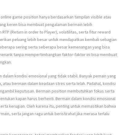
 online game position hanya berdasarkan tampilan visible atau
 yang keren bisa membuat pengalaman bermain lebih
P (Return in order to Player), volatilitas, serta fitur reward
erikan peluang lebih besar untuk mendapatkan kembali sebagian
 seberapa sering serta seberapa besar kemenangan yang bisa
t menarik tanpa mempertimbangkan faktor-faktor ini bisa membuat
ungkan.
n dalam kondisi emosional yang tidak stabil. Banyak pemain yang
atau bermain dalam keadaan stres serta lelah. Padahal, kondisi
ngambil keputusan. Bermain position membutuhkan fokus serta
entukan kapan harus berhenti. Bermain dalam kondisi emosional
erta kerugian. Oleh karena itu, penting untuk memastikan bahwa
ain, serta jangan ragu untuk beristirahat jika merasa terlalu