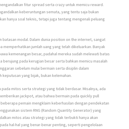
engandalkan fitur spread serta crazy untuk memicu reward.
gandalkan keberuntungan semata, yang tentu saja bukan
kan hanya soal teknis, tetapi juga tentang mengenali peluang
batasan modal. Dalam dunia position on the internet, sangat
a memperhatikan jumlah uang yang telah dikeluarkan. Banyak
bawa kemenangan besar, padahal mereka sudah melewati batas
isa berujung pada kerugian besar serta bahkan memicu masalah
nggaran sebelum mulai bermain serta disiplin dalam
ah keputusan yang bijak, bukan kelemahan.
ya pada mitos serta strategi yang tidak berdasar. Misalnya, ada
emberikan jackpot, atau bahwa bermain pada quickly pull
n beberapa pemain mengklaim keberhasilan dengan pendekatan
 menggunakan sistem RNG (Random Quantity Generator) yang
dalkan mitos atau strategi yang tidak terbukti hanya akan
da hal-hal yang benar-benar penting, seperti pengelolaan