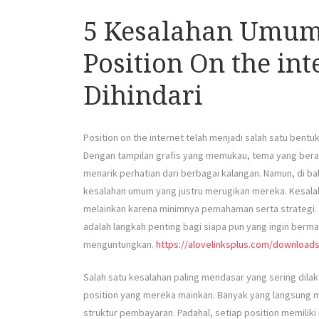
5 Kesalahan Umum
Position On the in
Dihindari
Position on the internet telah menjadi salah satu bentu
Dengan tampilan grafis yang memukau, tema yang ber
menarik perhatian dari berbagai kalangan. Namun, di b
kesalahan umum yang justru merugikan mereka. Kesalaha
melainkan karena minimnya pemahaman serta strategi. U
adalah langkah penting bagi siapa pun yang ingin bermai
menguntungkan.
https://alovelinksplus.com/downloads
Salah satu kesalahan paling mendasar yang sering dil
position yang mereka mainkan. Banyak yang langsung m
struktur pembayaran. Padahal, setiap position memil