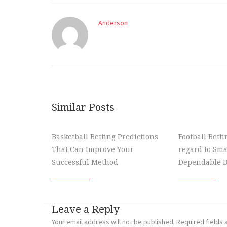
Anderson
Similar Posts
Basketball Betting Predictions
Football Bett
That Can Improve Your
regard to Sma
Successful Method
Dependable B
Leave a Reply
Your email address will not be published.
Required fields