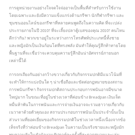
การดูหน่วยงานอย่างใจจดใจจ่ออาจเป็นพื้นที่สำหรับการใช้งาน
โดยเฉพาะและยังมีความแข็งแกร่งด้านกรีฑา นักกีฬากรีฑา และ
ชุมชนออนไลน์ของกรีฑาที่หลายคนพูดถึงในความคิด ที่จะเปล่ง
ประกายภายในปี 2010? ที่จะเลี้ยงปลาตู้เบสของคุณ 2010? คนไหน
ดีกว่ากัน? พวกเขาอยู่ในระหว่างการโทรศัพท์ประเภทนี้ทั้งชาย
และหญิงมักเป็นเงินก้อนโตที่ทรงพลัง มันทำให้คุณรู้สึกท้าทายโดย
พื้นฐานที่จะเชื่อว่าจะควบคุมความรู้สึกอันน่าอัศจรรย์ภายนอก
เหล่านี้ได้
การถกเถียงกันอย่างกว้างขวางเกี่ยวกับกิจกรรมปกติมีแนวโน้มที่
จะทำให้การแบ่งปันใด ๆ น่าเชื่อถือและขัดต่อกฎหมายของสถาน
การพนันกรีฑา กิจกรรมปกติสถานประกอบการพนันอาจมีขนาด
ใหญ่มาก ในขณะที่อยู่ในช่วงเวลาที่ค่อนข้าง Breadpan เงินเจ็ด
หมื่นห้าพันในการพนันและการจ่ายเงินอาจจะรวมฮาวายเกี่ยวกับ
เนวาดาด้วยตัวคุณเอง สถานประกอบการพนันเป็นประจำนั้นเป็น
ส่วนรวมที่ยอดเยี่ยมของกิจกรรมปกติในช่วงเวลาหนึ่งเนื่องจากข้อ
เท็จจริงที่ว่าค่อนข้าง Breadpan ในความเป็นจริงชายและหญิงมัก
พบความลับในสำนักงานสัปดาห์ละครั้งที่สะดวกสบายและเล่น