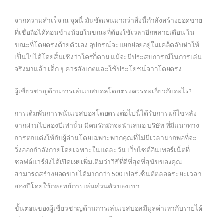
จากความสำเร็จ ณ จุดนี้ มันชัดเจนมากว่าสิ่งนี้กำลังสร้างยอดขาย
ที่เชื่อถือได้ค่อนข้างน้อยในขณะที่ต้องใช้เวลาอีกหลายเดือน ใน
ขณะที่โดยตรงด้วยตัวเอง อุปกรณ์จะแยกย่อยอยู่ในเคล็ดลับทำให้
เป็นไปได้โดยสิ้นเชิงว่าใครก็ตาม แม้จะมีประสบการณ์ในการเล่น
จริงมาแล้ว เด็ก ๆ ควรสังเกตและใช้ประโยชน์จากโดยตรง
ผู้เชี่ยวชาญด้านการเล่นเบสบอลโดยตรงควรจะเกี่ยวกับอะไร?
การเดิมพันการพนันเบสบอลโดยตรงต่อไปนี้ได้รับการแก้ไขหลัง
จากผ่านไปสองปีเท่านั้น มีคนรักมักจะนำเสนอ บริษัท ที่มีแนวทาง
การตกแต่งให้กับผู้อ่านโดยเฉพาะพวกคุณที่ไม่มีเวลามากพอที่จะ
วิ่งออกกำลังกายโดยเฉพาะในแต่ละวัน เว็บไซต์อินเทอร์เน็ตที่
ซอฟต์แวร์ยังได้เปิดเผยเพิ่มเติมว่าวิธีที่ดีที่สุดที่สุนัขของคุณ
สามารถสร้างยอดขายได้มากกว่า 500 เปอร์เซ็นต์ตลอดระยะเวลา
สองปีโดยใช้กลยุทธ์การเล่นส่วนตัวของเขา
ขั้นตอนของผู้เชี่ยวชาญด้านการเล่นเบสบอลมีมูลค่าเท่ากับรายได้