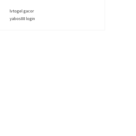
lvtogel gacor
yabos88 login