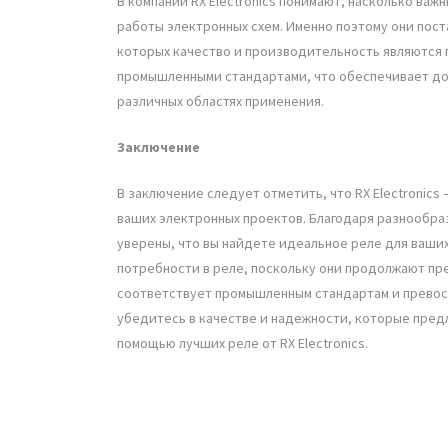
В компании RX Electronics понимают, насколько в
работы электронных схем. Именно поэтому они пос
которых качество и производительность являются 
промышленными стандартами, что обеспечивает до
различных областях применения.
Заключение
В заключение следует отметить, что RX Electronics
ваших электронных проектов. Благодаря разнообра
уверены, что вы найдете идеальное реле для ваших 
потребности в реле, поскольку они продолжают п
соответствует промышленным стандартам и превос
убедитесь в качестве и надежности, которые предла
помощью лучших реле от RX Electronics.