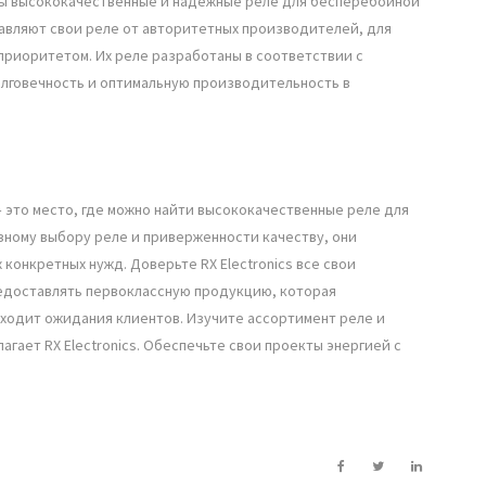
ажны высококачественные и надежные реле для бесперебойной
тавляют свои реле от авторитетных производителей, для
приоритетом. Их реле разработаны в соответствии с
лговечность и оптимальную производительность в
 – это место, где можно найти высококачественные реле для
зному выбору реле и приверженности качеству, они
конкретных нужд. Доверьте RX Electronics все свои
редоставлять первоклассную продукцию, которая
ходит ожидания клиентов. Изучите ассортимент реле и
гает RX Electronics. Обеспечьте свои проекты энергией с