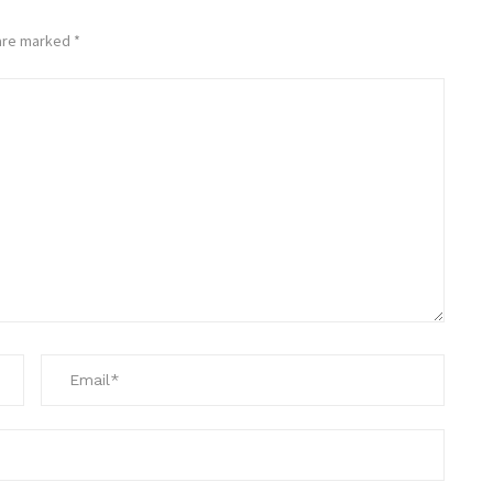
 are marked
*