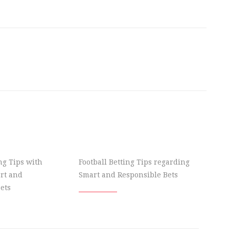
ing Tips with
Football Betting Tips regarding
rt and
Smart and Responsible Bets
ets