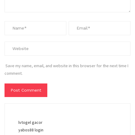
Save my name, email, and website in this browser for the next time I
comment.
lvtogel gacor
yabos88 login