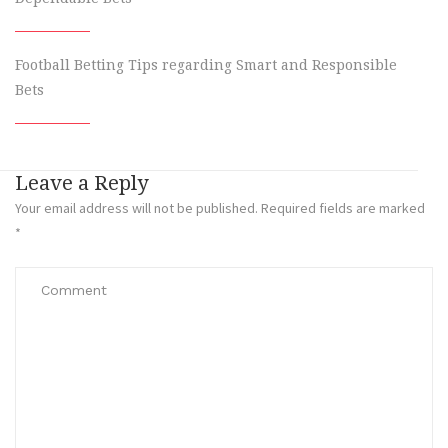
Football Betting Tips regarding Smart and Responsible
Bets
Leave a Reply
Your email address will not be published.
Required fields are marked
*