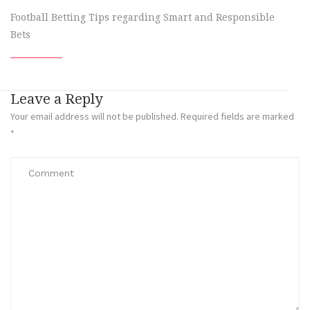
Football Betting Tips regarding Smart and Responsible
Bets
Leave a Reply
Your email address will not be published.
Required fields are marked
*