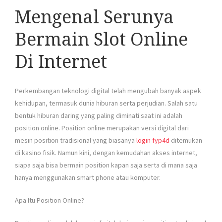
Mengenal Serunya
Bermain Slot Online
Di Internet
Perkembangan teknologi digital telah mengubah banyak aspek
kehidupan, termasuk dunia hiburan serta perjudian. Salah satu
bentuk hiburan daring yang paling diminati saat ini adalah
position online. Position online merupakan versi digital dari
mesin position tradisional yang biasanya
login fyp4d
ditemukan
di kasino fisik. Namun kini, dengan kemudahan akses internet,
siapa saja bisa bermain position kapan saja serta di mana saja
hanya menggunakan smart phone atau komputer.
Apa Itu Position Online?