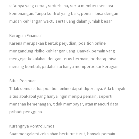
sifatnya yang cepat, sederhana, serta memberi sensasi
kemenangan. Tanpa kontrol yang baik, pemain bisa dengan
mudah kehilangan waktu serta uang dalam jumlah besar.
Kerugian Finansial
Karena merupakan bentuk perjudian, position online
mengandung risiko kehilangan uang. Banyak pemain yang
mengejar kekalahan dengan terus bermain, berharap bisa
menang kembali, padahal itu hanya memperbesar kerugian.
Situs Penipuan
Tidak semua situs position online dapat dipercaya. Ada banyak
situs abal-abal yang hanya ingin menipu pemain, seperti
menahan kemenangan, tidak membayar, atau mencuri data
pribadi pengguna.
Kurangnya Kontrol Emosi
Saat mengalami kekalahan berturut-turut, banyak pemain