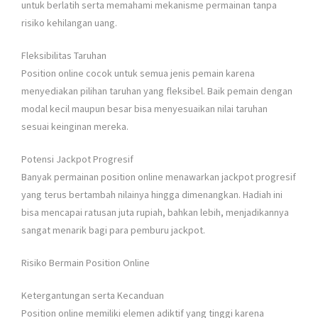
untuk berlatih serta memahami mekanisme permainan tanpa
risiko kehilangan uang.
Fleksibilitas Taruhan
Position online cocok untuk semua jenis pemain karena
menyediakan pilihan taruhan yang fleksibel. Baik pemain dengan
modal kecil maupun besar bisa menyesuaikan nilai taruhan
sesuai keinginan mereka.
Potensi Jackpot Progresif
Banyak permainan position online menawarkan jackpot progresif
yang terus bertambah nilainya hingga dimenangkan. Hadiah ini
bisa mencapai ratusan juta rupiah, bahkan lebih, menjadikannya
sangat menarik bagi para pemburu jackpot.
Risiko Bermain Position Online
Ketergantungan serta Kecanduan
Position online memiliki elemen adiktif yang tinggi karena