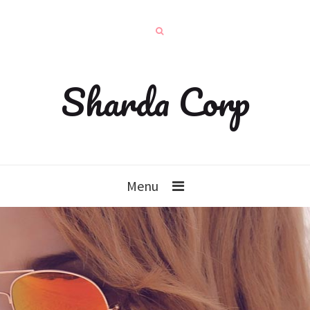
Sharda Corp
Menu