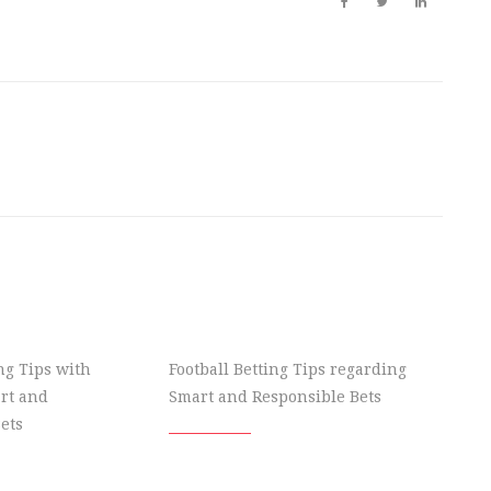
ing Tips with
Football Betting Tips regarding
rt and
Smart and Responsible Bets
ets