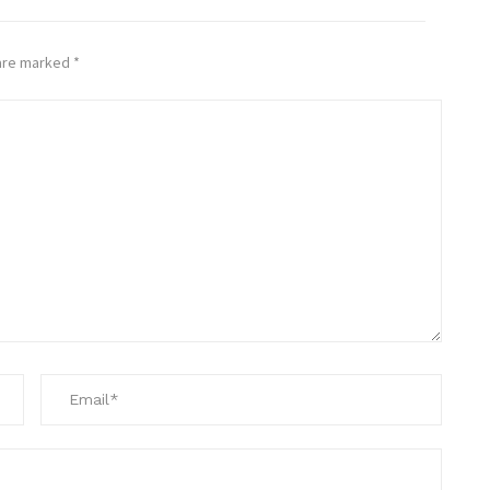
 are marked
*