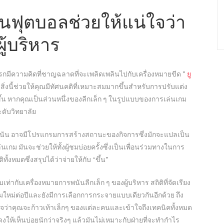
ันฟุตบอลช่วยให้แน่ใจว่า
ู้บริหาร
่แรกมีความคิดที่ชาญฉลาดที่จะเพลิดเพลินไปกับเครื่องหมายขีด ”
ยู
 สิ่งนี้ช่วยให้คุณมีทัศนคติที่เหมาะสมมากขึ้นสำหรับการปรับแต่ง
้น หากคุณเป็นส่วนหนึ่งของลีกเล็ก ๆ ในรูปแบบของการเล่นเกม
ะดับวิทยาลัย
พนัน อาจมีโปรแกรมการสร้างสถานะของกิจการซึ่งมักจะแปลเป็น
 มันจะช่วยให้ทั้งผู้ชมบ่อยครั้งซึ่งเป็นเพื่อนร่วมทางในการ
ั้งหมดซึ่งสรุปได้ว่าจ่ายให้กับ “ขึ้น”
่ากับเครื่องหมายการพนันลีกเล็ก ๆ ของผู้บริหาร สถิติที่จัดเรียง
เกมใหม่ต่อปีและยังมีการเลือกการกระจายแบบเดียวกันอีกด้วย ถึง
แน่ใจว่าคุณจะก้าวเท้าเล็กๆ ของแต่ละคนและเข้าใจถึงเทคนิคทั้งหมด
งให้เห็นบ่อยนักว่าจริงๆ แล้วมันไม่เหมาะกับฝ่ายที่จะทำกำไร