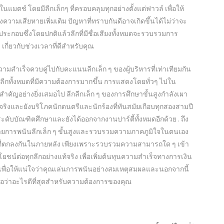
นแมตช์ โดยมีลีกเล็กๆ ที่ครอบคลุมทุกอย่างตั้งแต่ฟาวล์ เพื่อให้
วามเสียหายเพิ่มเติม ปัญหาที่ทราบกันดีอาจเกิดขึ้นได้ไม่ว่าจะ
ประกอบซึ่งโดยปกติแล้วลีกที่มีชื่อเสียงทั้งหมดจะรวบรวมการ
เกี่ยวกับช่วงเวลาที่ดีสำหรับคุณ
วามสำเร็จควบคู่ไปกับคะแนนลีกเล็ก ๆ ของผู้บริหารที่เท่าเทียมกัน
อรับลีกทั้งหมดที่มีความต้องการมากขึ้น การแสดงโดยทั่วๆ ไปใน
ดสำคัญอย่างยิ่งเสมอไป ลีกลีกเล็ก ๆ ของการศึกษาขั้นสูงกำลังเผา
ริงและยังบริโภคนักดนตรีและนักร้องที่ทันสมัยเกือบทุกสองสามปี
ะดับบัณฑิตศึกษาและยังได้ออกจากงานปาร์ตี้ทั้งหมดอีกด้วย . ถึง
ายการพนันลีกเล็ก ๆ ขั้นสูงและรวบรวมความภาคภูมิใจในตนเอง
ริหารที่ตกลงกันในภายหลัง เพียงเพราะรวบรวมความสามารถใด ๆ เข้า
ชน์ต่อทุกลีกอย่างแท้จริง เพื่อเพิ่มต้นทุนความสำเร็จทางการเงิน
อนเพื่อให้แน่ใจว่าคุณเล่นการพนันอย่างสมเหตุสมผลและนอกจากนี้
อว่าอะไรดีที่สุดสำหรับความต้องการของคุณ