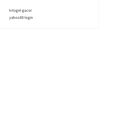
lvtogel gacor
yabos88 login