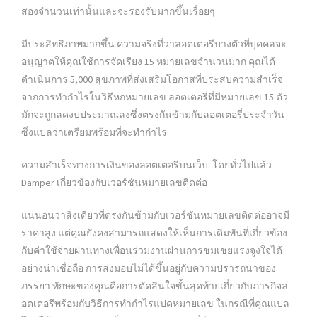
สองจำนวนเท่านั้นและจะรองรับมากขึ้นเรื่อยๆ
มีประสิทธิภาพมากขึ้น ความจริงที่ว่าลอตเตอรีบางตัวที่บุคคลจะ
อนุญาตให้คุณใช้การจัดเรียง 15 หมายเลขจำนวนมาก คุณได้
ดำเนินการ 5,000 สุขภาพที่ส่งเสริมโอกาสที่ประสบความสำเร็จ
จากการทำกำไรในวิธีหกหมายเลข ลอตเตอรี่ที่มีหมายเลข 15 ตัว
มักจะถูกลดงบประมาณลงซึ่งตรงกันข้ามกับลอตเตอรี่ประจำวัน
ซึ่งแปลว่าเตรียมพร้อมที่จะทำกำไร
ความสำเร็จทางการเงินของลอตเตอรีบนเว็บ: โดยทั่วไปแล้ว
Damper เกี่ยวข้องกับเวอร์ชันหมายเลขติดต่อ
แน่นอนว่าสิ่งเดียวที่ตรงกันข้ามกับเวอร์ชันหมายเลขติดต่ออาจมี
ราคาสูง แต่คุณยังคงสามารถแสดงให้เห็นการเดิมพันที่เกี่ยวข้อง
กับค่าใช้จ่ายผ่านทางเพื่อนร่วมงานผ่านการชมเชยแรงจูงใจได้
อย่างน่าเชื่อถือ การส่งมอบไม่ได้ขึ้นอยู่กับความปรารถนาของ
ภรรยา ทักษะของคุณคือการตัดสินใจขั้นสุดท้ายเกี่ยวกับภารกิจล
อตเตอรีพร้อมกับวิธีการทำกำไรแปดหมายเลข ในกรณีที่คุณแปล