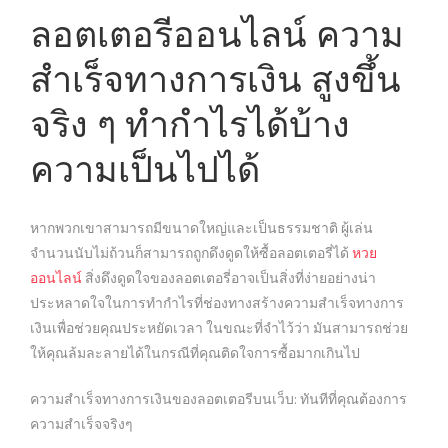
ลอตเตอรีออนไลน์ ความ
สำเร็จทางการเงิน สูงขึ้น
จริง ๆ ทำกำไรได้บ้าง
ความเป็นไปได้
หากพวกเขาสามารถมีขนาดใหญ่และเป็นธรรมชาติ ผู้เล่น
จำนวนนับไม่ถ้วนก็สามารถถูกดึงดูดให้ซื้อลอตเตอรี่ได้
หวย
ออนไลน์
สิ่งดึงดูดใจของลอตเตอรี่อาจเป็นสิ่งที่ง่ายอย่างน่า
ประหลาดใจในการทำกำไรที่ช่องทางสร้างความสำเร็จทางการ
เงินเพื่อช่วยคุณประหยัดเวลา ในขณะที่จำไว้ว่า มันสามารถช่วย
ให้คุณล้มละลายได้ในกรณีที่คุณติดใจการซื้อมากเกินไป
ความสำเร็จทางการเงินของลอตเตอรีบนเว็บ: ทันทีที่คุณต้องการ
ความสำเร็จจริงๆ