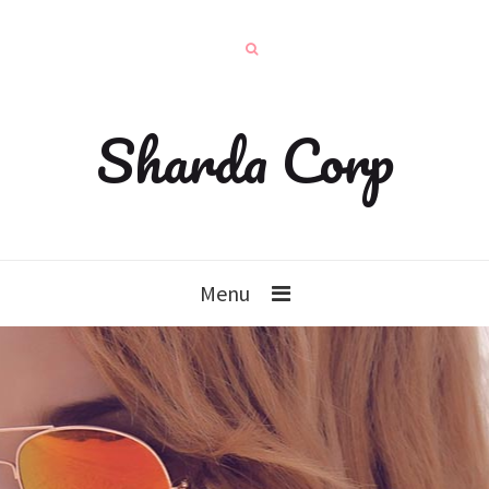
Sharda Corp
Menu