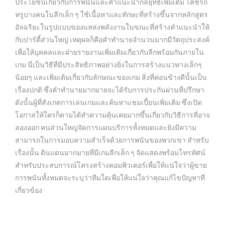
ประโยชน์เกี่ยวกับการพนันและคำแนะนำกลยุทธ์เพิ่มเติม โค้ชรถ
หรูบางคนในลีกเล็ก ๆ ใช้เนื้อหาและทักษะที่สร้างขึ้นจากหลักสูตร
อัจฉริยะในรูปแบบของแหล่งพลังงานในขณะที่สร้างคำแนะนำให้
กับปาร์ตี้ส่วนใหญ่ เหตุผลก็คือคำทำนายจำนวนมากมีวัตถุประสงค์
เพื่อให้บุคคลและฝ่ายรายงานเพิ่มเติมเกี่ยวกับลีกพร้อมกันภายใน
เกม นี่เป็นวิธีที่มีประสิทธิภาพอย่างยิ่งในการสร้างแนวทางเล็กๆ
น้อยๆ และเพิ่มเติมเกี่ยวกับลักษณะของเกม สิ่งที่ค่อนข้างดีนั้นเป็น
เรื่องปกติ ซึ่งคำทำนายมากมายจะได้รับการประกันผ่านที่ปรึกษา
ดังนั้นผู้ที่สังเกตการเล่นเกมและค้นหาแชมเปี้ยนเพิ่มเติม ซึ่งเปิด
โอกาสให้ใครก็ตามได้ทำความคุ้นเคยมากขึ้นเกี่ยวกับวิธีการที่อาจ
ลองออก คนส่วนใหญ่จัดการแผนบริการทั้งหมดและยังมีความ
สามารถในการมอบความสำเร็จด้วยการพนันของพวกเขา สำหรับ
เรื่องนั้น ดินแดนมากมายที่มีเกมลีกเล็ก ๆ จัดแสดงพร้อมโทรทัศน์
สำหรับประสบการณ์โครงสร้างคอมพิวเตอร์เพื่อให้แน่ใจว่าผู้ขาย
การพนันทั้งหมดจะระบุว่าทีมใดเพื่อให้แน่ใจว่าคุณแก้ไขปัญหาที่
เกี่ยวข้อง