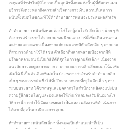
เหตุผลที่ว่าทำไมผู้มีโอกาสเป็นลูกค้าทั้งหมดดังนั้นผู้ที่พัฒนาแผน
บริการจึงตระหนักถึงความสำเร็จทางการเงิน สถานที่เล่นการ
พนันทั้งหมดในขณะที่ใช้คำทำนายการพนันจะประสบผลสำเร็จ
คำทำนายการพนันทั้งหมดต้องใช้โดยผู้สนใจรักลีกเล็ก ๆ น้อย ๆ ที่
ต้องการสร้างรายได้จากเกมยอดนิยมและปาร์ตี้เพิ่มเติม งานอาจ
จะง่ายและสะดวก เนื่องจากแต่ละคนอาจมีตัวเลือกอื่น ๆ มากมาย
ที่สามารถนำมาใช้ได้ เช่น ตัวเลือกที่หลากหลายเนื่องจากมีที่
ปรึกษาหลายคน นี่เป็นวิธีที่ดีที่สุดในการดูเกมลีกเล็ก ๆ เนื่องจาก
แนวคิดอาจจะดูสะอาดตากว่ามากและอาจหลีกเลี่ยงแนวโน้มเพิ่ม
เติมได้ นี่เป็นตัวเลือกพิเศษใน Coursemart สำหรับคำทำนายลีก
เล็ก ๆ ของการพนันซึ่งใช้ที่ปรึกษามากมายที่อยู่ในลีกเล็ก ๆ ทาง
ระบบประสาท โค้ชรถหรูและบุคลากรในสำนักงานยังคงแบ่งปัน
ความรู้สึกส่วนใหญ่และยังแสดงให้เห็นว่าเกมจะเริ่มต้นอย่างไร
วิธีการนี้อาจทำให้ Coursesmart เป็นแหล่งพลังงานที่ดำเนินการ
ได้มากที่สุดในกรณีของการดูเกม
คำทำนายการพนันลีกเล็ก ๆ ทั้งหมดเป็นคำแนะนำที่เป็น