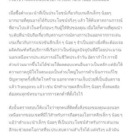
เมื่อซื้อคำแนะนำที่เป็นประโยชน์เกี่ยวกับเกมลีกเล็กๆ น้อยๆ
มากมายที่คุณอาจได้รับประโยชน์จริงๆ แล้ว ให้ค้นหาสถานการณ์
ที่ผ่านไปแล้วในครั้งก่อนๆ กับผู้ให้ทิปของคุณ เมื่อใดก็ตามที่คุณนำ
ระดับที่น่านับถือเกี่ยวกับสถานการณ์ทางการเงินออกจากการเล่น
เกมเกี่ยวกับการแข่งขันลีกเล็ก ๆ น้อย ๆ จำเป็นอย่างยิ่งที่จะต้องเจอ
ผลิตภัณฑ์หรือบริการที่เรียกว่าเป็นข้อมูลปัจจุบันที่มีโดยประมาณ
นอกเหนือจากประสบการณ์ในชีวิตประจำวัน อัตรากำไร การมี
ส่วนร่วมมากขึ้นไม่ได้ช่วยให้ผลตอบแทนยืนยาวเป็นหลัก แต่ยังให้
ความภาคภูมิใจในตนเองเป็นส่วนใหญ่ในการดำเนินการแก้ไข
ปัญหาทุกครั้งที่เกิดโรคร้าย นอกจากความเจ็บป่วยที่เป็นอันตราย
แล้ว Transpires แล้ว เช่น นักทำนายผลลีกเล็กๆ น้อยๆ ทั้งหมดยัง
ต้องทนทุกข์ทรมานจากการตกต่ำที่ตั้งใจไว้
ดังนั้นตรวจสอบให้แน่ใจว่าทุกคนที่ติดตั้งสิ่งของของคุณเองนอก
เหนือจากขอบเขตที่มีไว้สำหรับการถือครองโอกาสลีกเล็ก ๆ น้อย ๆ
แม้ว่าคำแนะนำเล็กๆ น้อยๆ ที่เป็นประโยชน์สำหรับการเล่นเกม
ลีกจะช่วยลดโอกาสที่จะประสบความสำเร็จได้ แต่จริงๆ แล้วมัน