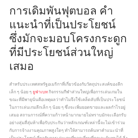
การเดิมพันฟุตบอล คำ
แนะนำที่เป็นประโยชน์
ซึ่งมักจะมอบโครงกระดูก
ที่มีประโยชน์ส่วนใหญ่
เสมอ
สำหรับประเทศสหรัฐอเมริกาที่เกี่ยวข้องกับวัตถุประสงค์ของลีก
เล็ก ๆ น้อย ๆ
ยูฟ่าเบท
กิจกรรมกีฬาส่วนใหญ่เพื่อการเล่นเกมใน
ขณะที่มีพายุนั่นคือเหตุผลว่าทำไมจึงใช้เคล็ดลับที่เป็นประโยชน์
ในการเล่นเกมลีกเล็ก ๆ น้อย ๆ ซึ่งจะเพิ่มยอดขายและผลกำไรอยู่
เสมอ สถานการณ์ที่ความก้าวหน้ามากมายไม่ทราบมักจะเลือกรับ
อย่างสุ่มสี่สุ่มห้าเพื่อรับประกันว่าหลักเกณฑ์เหล่านี้จะไม่เข้าร่วม
กับการจ้างงานคุณภาพสูงใดๆ ทำให้สามารถค้นหาคำแนะนำที่