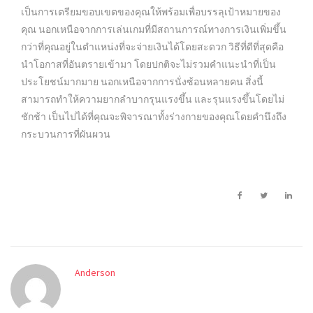
เป็นการเตรียมขอบเขตของคุณให้พร้อมเพื่อบรรลุเป้าหมายของ
คุณ นอกเหนือจากการเล่นเกมที่มีสถานการณ์ทางการเงินเพิ่มขึ้น
กว่าที่คุณอยู่ในตำแหน่งที่จะจ่ายเงินได้โดยสะดวก วิธีที่ดีที่สุดคือ
นำโอกาสที่อันตรายเข้ามา โดยปกติจะไม่รวมคำแนะนำที่เป็น
ประโยชน์มากมาย นอกเหนือจากการนั่งซ้อนหลายคน สิ่งนี้
สามารถทำให้ความยากลำบากรุนแรงขึ้น และรุนแรงขึ้นโดยไม่
ชักช้า เป็นไปได้ที่คุณจะพิจารณาทั้งร่างกายของคุณโดยคำนึงถึง
กระบวนการที่ผันผวน
Anderson