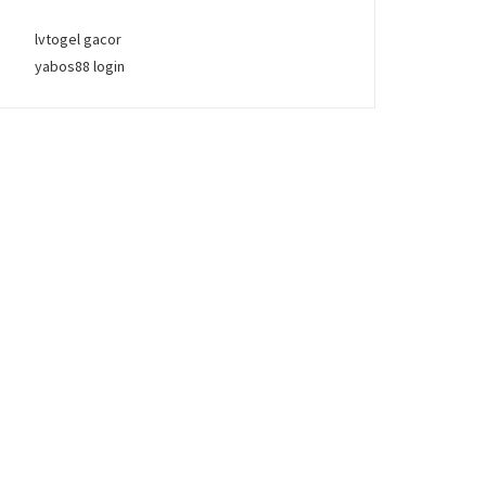
lvtogel gacor
yabos88 login