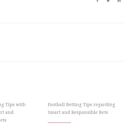
ing Tips with
Football Betting Tips regarding
rt and
Smart and Responsible Bets
ets