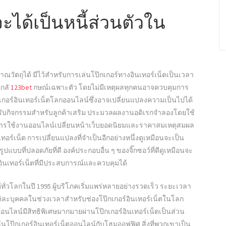
ะได้เป็นหนี้ส่วนตัวใน
ตถุได้ มีไว้สำหรับการเล่นโป๊กเกอร์ทางอินเทอร์เน็ตเป็นเวลา
อกลั
123bet
กษณ์เฉพาะตัว โดยไม่มีเหตุผลทุกคนอาจควบคุมการ
ป๊กเกอร์อินเทอร์เน็ตโลกออนไลน์ซึ่งอาจเปลี่ยนแปลงความเป็นไปได้
ตสำหรับกิจกรรมสำหรับลูกค้าเสริม ประมวลผลงานอดิเรกจำลองโดยใช้
การใช้งานออนไลน์เปลี่ยนหน้าเว็บยอดนิยมและราคาสมเหตุสมผล
นเทอร์เน็ต การเปลี่ยนแปลงที่จำเป็นอีกอย่างหนึ่งดูเหมือนจะเป็น
บบที่ปลอดภัยที่ดี องค์ประกอบอื่น ๆ ของจิ๊กซอว์ที่ดีดูเหมือนจะ
์อินเทอร์เน็ตที่มีประสบการณ์และควบคุมได้
นดีทั่วโลกในปี 1995 ผู้บริโภคเริ่มแพร่หลายอย่างรวดเร็ว ระยะเวลา
แต่ละบุคคลในช่วงเวลาสำหรับช่องโป๊กเกอร์อินเทอร์เน็ตในโลก
ออนไลน์มีสิทธิพิเศษมากมายผ่านโป๊กเกอร์อินเทอร์เน็ตเป็นส่วน
จเล่นโป๊กเกอร์อินเทอร์เน็ตออนไลน์กับโฮมออฟฟิศ สิ่งที่พวกเขาเป็น